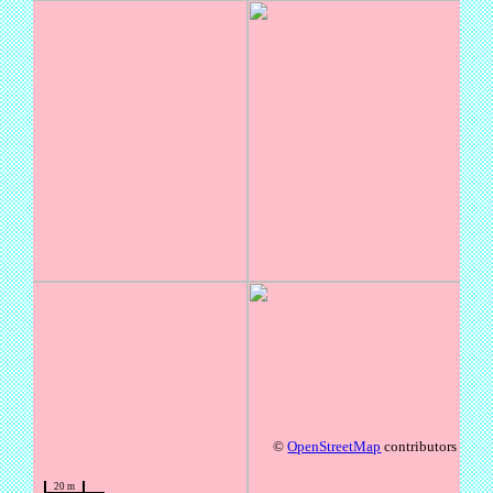
©
OpenStreetMap
contributors
20 m