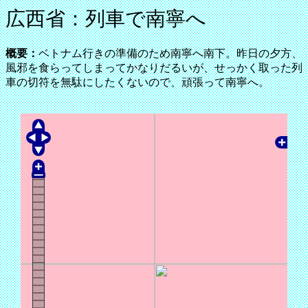
広西省：列車で南寧へ
概要：
ベトナム行きの準備のため南寧へ南下。昨日の夕方、
風邪を食らってしまってかなりだるいが、せっかく取った列
車の切符を無駄にしたくないので、頑張って南寧へ。